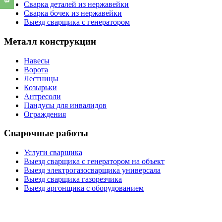
Сварка деталей из нержавейки
Сварка бочек из нержавейки
Выезд сварщика с генератором
Металл конструкции
Навесы
Ворота
Лестницы
Козырьки
Антресоли
Пандусы для инвалидов
Ограждения
Сварочные работы
Услуги сварщика
Выезд сварщика с генератором на объект
Выезд электрогазосварщика универсала
Выезд сварщика газорезчика
Выезд аргонщика с оборудованием